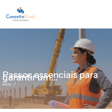
Passos essenciais para
garantir um...
/
Início