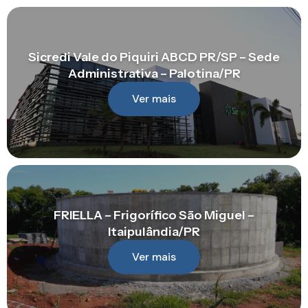
Sicredi Vale do Piquiri ABCD PR/SP – Sede
Administrativa – Palotina/PR
Ver mais
FRIELLA – Frigorífico São Miguel –
Itaipulândia/PR
Ver mais