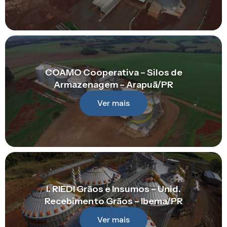
COAMO Cooperativa – Silos de
Armazenagem – Arapuã/PR
Ver mais
I. RIEDI Grãos e Insumos – Unid.
Recebimento Grãos – Ibema/PR
Ver mais