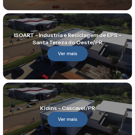
ISOART – Industria e Reciclagem de EPS –
Santa Tereza do Oeste/PR
Ver mais
Kidins – Cascavel/PR
Ver mais