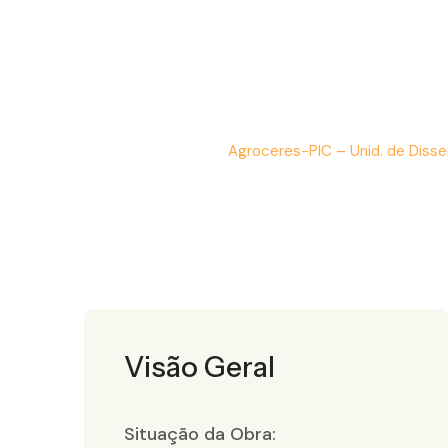
Agroceres-PIC – Unid. de Di
Início
Portfolio
Agroceres-PIC – Unid. de Dis
/
/
Visão Geral
Situação da Obra: