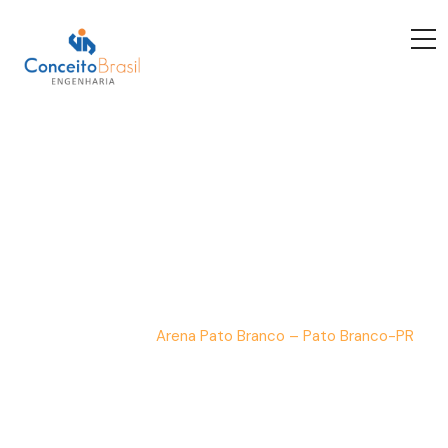
Arena Pato Branco –
Pato...
Início
Portfolio
Arena Pato Branco – Pato Branco-PR
/
/