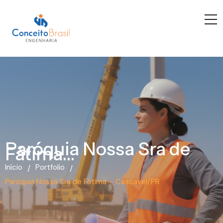
Paróquia Nossa Sra de
Fátima...
Início
Portfolio
/
/
Paróquia Nossa Sra de Fátima – Cascavel/PR