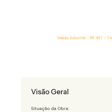
Galpão Industrial – BR 467...
Início
Portfolio
Galpão Industrial – BR 467 – C
/
/
Visão Geral
Situação da Obra: